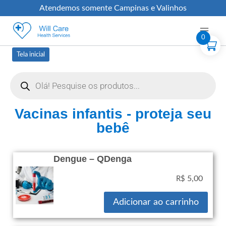
Atendemos somente Campinas e Valinhos
0
Tela inicial
Vacinas infantis - proteja seu
bebê
Dengue – QDenga
5,00
R$
Adicionar ao carrinho