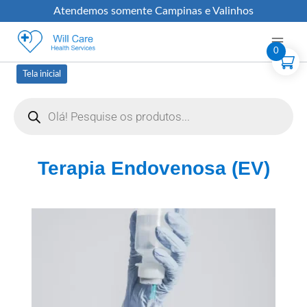
Atendemos somente Campinas e Valinhos
0
Tela inicial
Terapia Endovenosa (EV)